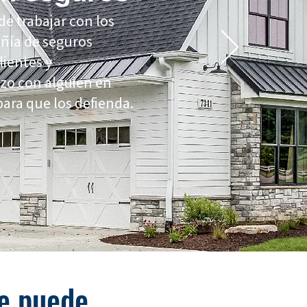
de trabajar con los
añía de seguros
ientes y
zo con alguien en
ara que los defienda.
e puede