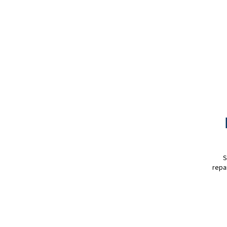
S
repa