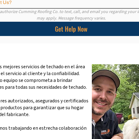
t Us?
authorize Cumming Roofing Co. to text, call, and email you regarding your i
may apply. Message frequency varies.
Get Help Now
 mejores servicios de techado en el área
l servicio al cliente y la confiabilidad.
o equipo se comprometa a brindar
es para todas sus necesidades de techado.​
res autorizados, asegurados y certificados
s productos para garantizar que su hogar
del fabricante.
anos trabajando en estrecha colaboración