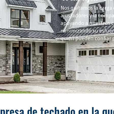
Nos quitamos la carga 
ajustadores y la comp
apoyando a nuestros cl
minimizando su esfuer
quien pueden confiar p
presa de techado en la qu