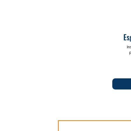
Es
In
p